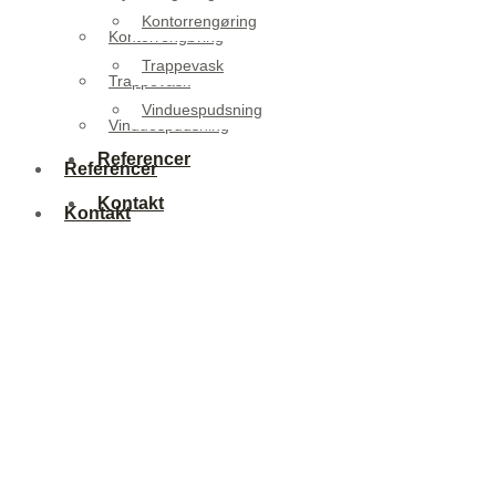
Kontorrengøring
Kontorrengøring
Trappevask
Trappevask
Vinduespudsning
Vinduespudsning
Referencer
Referencer
Kontakt
Kontakt