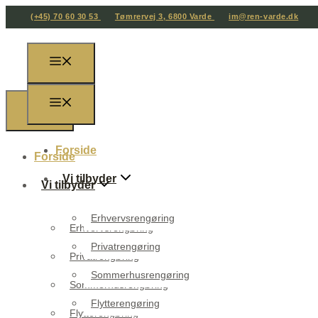
(+45) 70 60 30 53
Tømrervej 3, 6800 Varde
im@ren-varde.dk
Forside
Forside
Vi tilbyder
Vi tilbyder
Erhvervsrengøring
Erhvervsrengøring
Privatrengøring
Privatrengøring
Sommerhusrengøring
Sommerhusrengøring
Flytterengøring
Flytterengøring